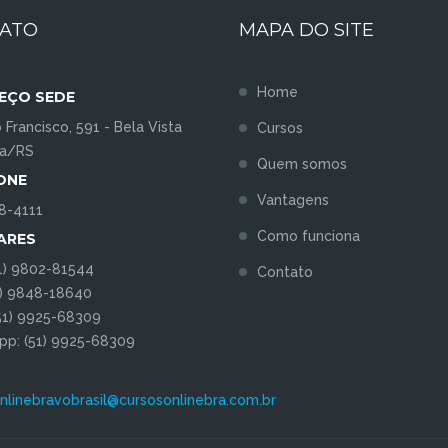
ATO
MAPA DO SITE
Home
EÇO SEDE
 Francisco, 591 - Bela Vista
Cursos
da/RS
Quem somos
ONE
Vantagens
58-4111
Como funciona
ARES
51) 9802-81544
Contato
1) 9848-18640
(51) 9925-68309
p: (51) 9925-68309
nlinebravobrasil@cursosonlinebra.com.br